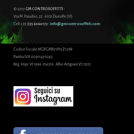
© 2017
GM CONTROSOFFITTI ·
Via M. Pasubio, 22 · 6031 Dueville (VI)
Cell +39
335 6060172
·
info@gmcontrosoffitti.com
Codice Fiscale MGRGMR71P15Z133N
Partita IVA 00911470243
Reg. Impr. VI 1996-156319 · Albo Artigiani VI 73557