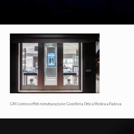
GM Controsoffitti ristrutturazione Gioielleria Ottica Medea a Padova