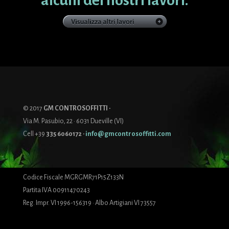
© 2017
GM CONTROSOFFITTI ·
Via M. Pasubio, 22 · 6031 Dueville (VI)
Cell +39
335 6060172
·
info@gmcontrosoffitti.com
Codice Fiscale MGRGMR71P15Z133N
Partita IVA 00911470243
Reg. Impr. VI 1996-156319 · Albo Artigiani VI 73557