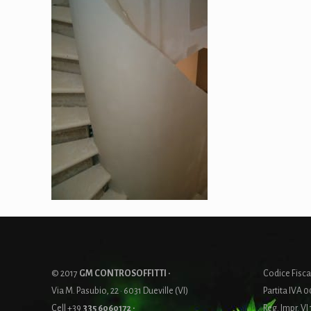
© 2017
GM CONTROSOFFITTI ·
Codice Fis
Via M. Pasubio, 22 · 6031 Dueville (VI)
Partita IVA 
Cell +39
335 6060172
·
Reg. Impr. VI