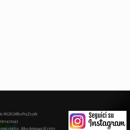
cale MGRGMR71P15Z133N
00911470243
 1996-156319 · Albo Artigiani VI 73557