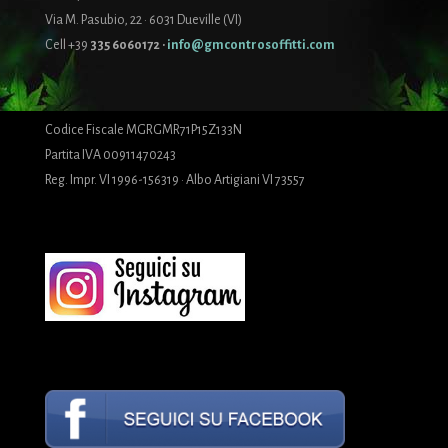
Via M. Pasubio, 22 · 6031 Dueville (VI)
Cell +39
335 6060172
·
info@gmcontrosoffitti.com
Codice Fiscale MGRGMR71P15Z133N
Partita IVA 00911470243
Reg. Impr. VI 1996-156319 · Albo Artigiani VI 73557