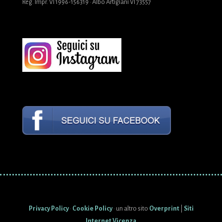
Reg. Impr. VI 1996-156319 · Albo Artigiani VI 73557
Privacy Policy
·
Cookie Policy
· un altro sito
Overprint
|
Siti
Internet Vicenza