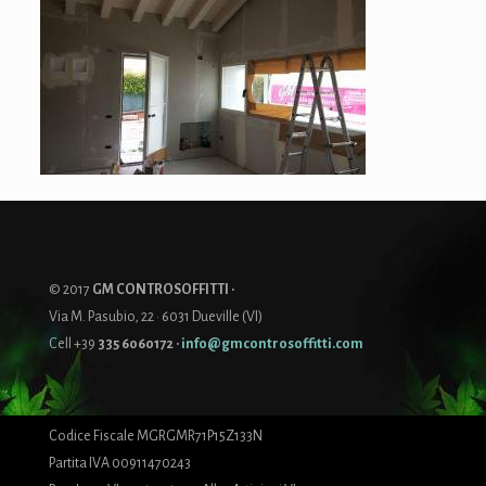
© 2017
GM CONTROSOFFITTI ·
Via M. Pasubio, 22 · 6031 Dueville (VI)
Cell +39
335 6060172
·
info@gmcontrosoffitti.com
Codice Fiscale MGRGMR71P15Z133N
Partita IVA 00911470243