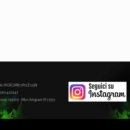
cale MGRGMR71P15Z133N
00911470243
 1996-156319 · Albo Artigiani VI 73557