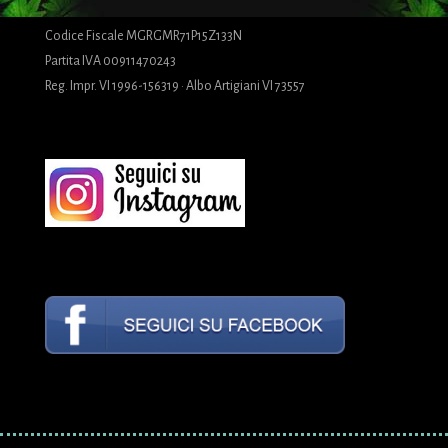
Codice Fiscale MGRGMR71P15Z133N
Partita IVA 00911470243
Reg. Impr. VI 1996-156319 · Albo Artigiani VI 73557